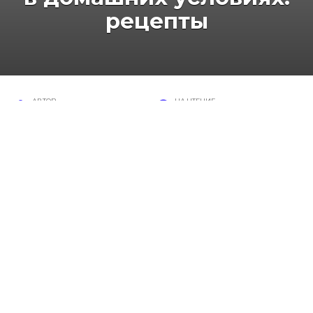
рецепты
АВТОР
НА ЧТЕНИЕ
Валентина
4 мин
ПРОСМОТРОВ
ОПУБЛИКОВАНО
129
5 ноября, 2016
Каждый, кто серьезно относится к своему
здоровью и занимается спортом, знает, что
белок, источником которого является протеин,
очень важен при сбалансированном питании.
Зная, как сделать протеиновый коктейль в
домашних условиях, вы сможете