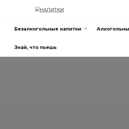
Перейти
к
содержанию
Безалкогольные напитки
Алкогольны
Знай, что пьешь