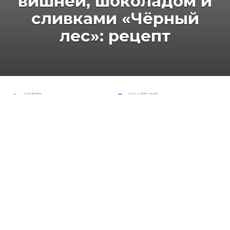
вишней, шоколадом и
сливками «Чёрный
лес»: рецепт
АВТОР
НА ЧТЕНИЕ
Валентина
3 мин
ПРОСМОТРОВ
ОПУБЛИКОВАНО
146
21 сентября, 2018
Для любителей необычных вкусов предлагаю в
домашних условиях приготовить вкусный
кофе с кардамоном, рецепт которого помимо