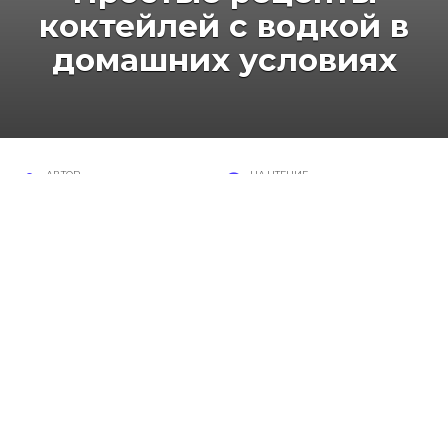
коктейлей с водкой в
домашних условиях
АВТОР
НА ЧТЕНИЕ
Валентина
5 мин
ПРОСМОТРОВ
ОПУБЛИКОВАНО
146
19 ноября, 2016
Скоро новогодние праздники, и редко какое
праздничное застолье обходится без спиртных
напитков. Простые коктейли с водкой в
домашних условиях, рецепты которых вы
найдете в этой статье, помогут вам