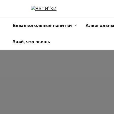
Перейти
к
содержанию
Безалкогольные напитки
Алкогольны
Знай, что пьешь