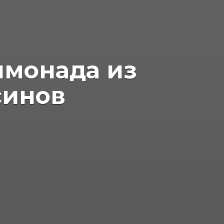
имонада из
синов