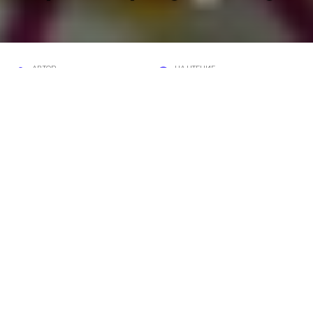
АВТОР
НА ЧТЕНИЕ
Валентина
3 мин
ПРОСМОТРОВ
ОПУБЛИКОВАНО
159
7 февраля, 2017
Все знают, что черника – ягода не только
вкусная, но и безгранично полезная.
Черничный компот на зиму, рецепт которого
любезно предоставила наша постоянная
читательница Ксения Орлова, – это
вкуснейший напиток, который без особых
трудностей можно закатать в банки. В зимнее
же время года, открыв банку с таким